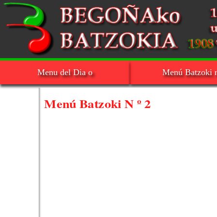
Menu del Dia o
Menú Batzoki n
Menú Batzoki N º 2