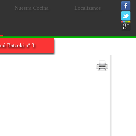
Nuestra Cocina
Localízanos
nú Batzoki nº 3